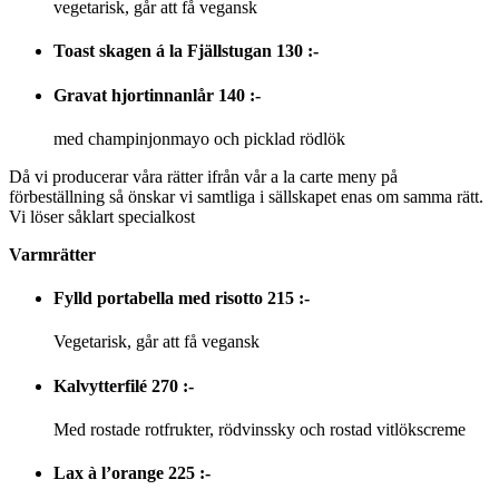
vegetarisk, går att få vegansk
Toast skagen á la Fjällstugan
130 :-
Gravat hjortinnanlår
140 :-
med champinjonmayo och picklad rödlök
Då vi producerar våra rätter ifrån vår a la carte meny på
förbeställning så önskar vi samtliga i sällskapet enas om samma rätt.
Vi löser såklart specialkost
Varmrätter
Fylld portabella med risotto
215 :-
Vegetarisk, går att få vegansk
Kalvytterfilé
270 :-
Med rostade rotfrukter, rödvinssky och rostad vitlökscreme
Lax à l’orange
225 :-