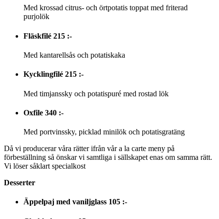
Med krossad citrus- och örtpotatis toppat med friterad
purjolök
Fläskfilé
215 :-
Med kantarellsås och potatiskaka
Kycklingfilé
215 :-
Med timjanssky och potatispuré med rostad lök
Oxfile
340 :-
Med portvinssky, picklad minilök och potatisgratäng
Då vi producerar våra rätter ifrån vår a la carte meny på
förbeställning så önskar vi samtliga i sällskapet enas om samma rätt.
Vi löser såklart specialkost
Desserter
Äppelpaj med vaniljglass
105 :-