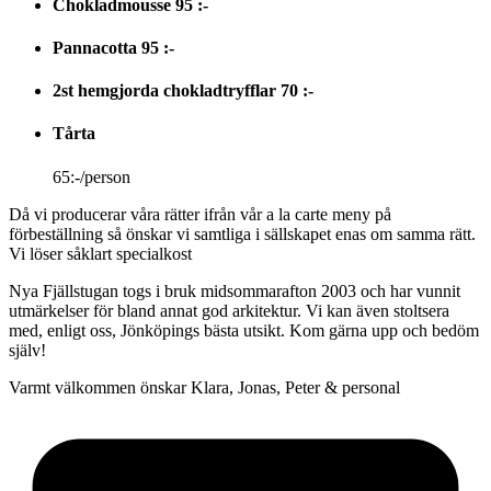
Chokladmousse
95 :-
Pannacotta
95 :-
2st hemgjorda chokladtryfflar
70 :-
Tårta
65:-/person
Då vi producerar våra rätter ifrån vår a la carte meny på
förbeställning så önskar vi samtliga i sällskapet enas om samma rätt.
Vi löser såklart specialkost
Nya Fjällstugan togs i bruk midsommarafton 2003 och har vunnit
utmärkelser för bland annat god arkitektur. Vi kan även stoltsera
med, enligt oss, Jönköpings bästa utsikt. Kom gärna upp och bedöm
själv!
Varmt välkommen önskar Klara, Jonas, Peter & personal